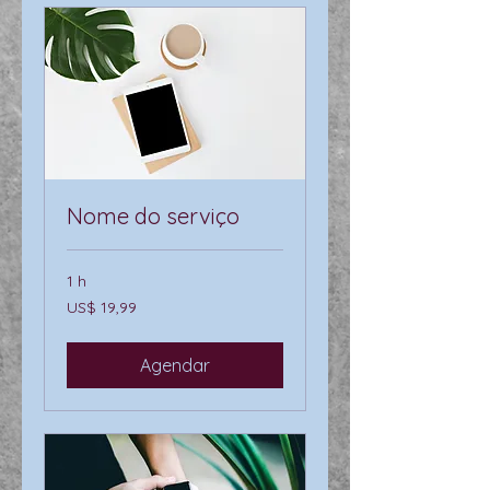
Nome do serviço
1 h
19,99
US$ 19,99
Dólares
americanos
Agendar