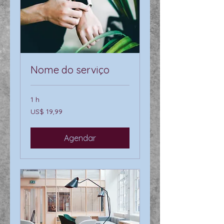
Nome do serviço
1 h
19,99
US$ 19,99
Dólares
americanos
Agendar